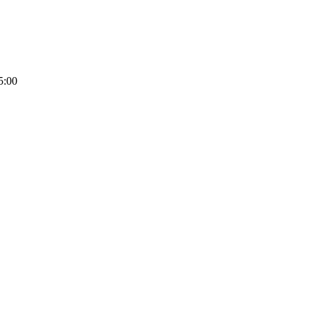
у:
00